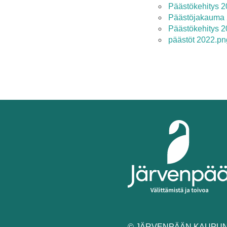
Päästökehitys 2
Päästöjakauma 2
Päästökehitys 2
päästöt 2022.pn
© JÄRVENPÄÄN KAUPUNK