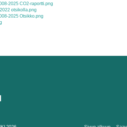
008-2025 CO2-raportti.png
022 otsikolla.png
008-2025 Otsikko.png
g
I 2026.
Sivun alkuun
Saav