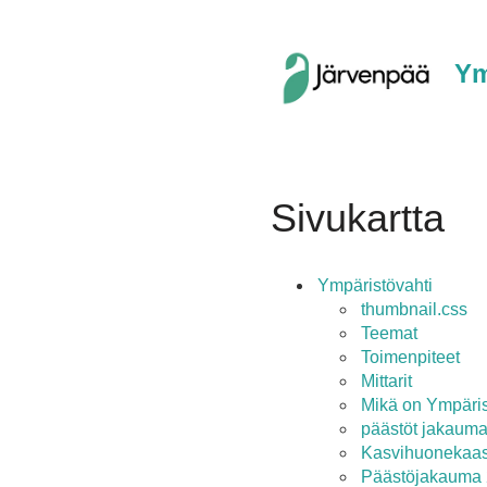
Ym
Sivukartta
Ympäristövahti
thumbnail.css
Teemat
Toimenpiteet
Mittarit
Mikä on Ympäris
päästöt jakaum
Kasvihuonekaasu
Päästöjakauma 2