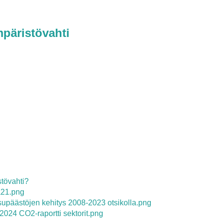
päristövahti
tövahti?
a21.png
päästöjen kehitys 2008-2023 otsikolla.png
024 CO2-raportti sektorit.png