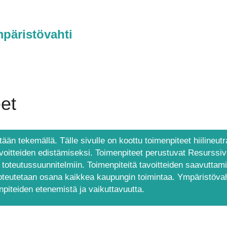
päristövahti
et
tään tekemällä. Tälle sivulle on koottu toimenpiteet hiilineutr
voitteiden edistämiseksi. Toimenpiteet perustuvat Resurssiv
n toteutussuunnitelmiin. Toimenpiteitä tavoitteiden saavuttam
oteutetaan osana kaikkea kaupungin toimintaa. Ympäristövah
piteiden etenemistä ja vaikuttavuutta.