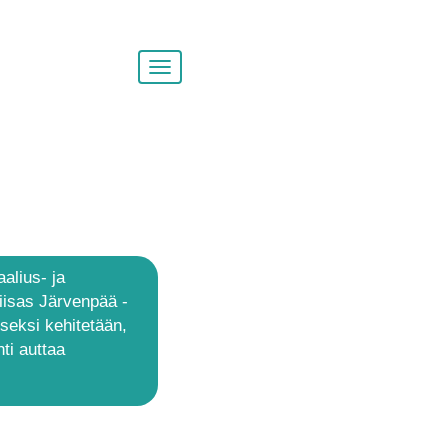
Vaihda
siirtymistä
aalius- ja
iisas Järvenpää -
iseksi kehitetään,
ti auttaa