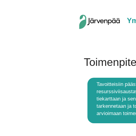
Ym
Toimenpite
Tavoitteisiin pääs
resurssiviisausta
tiekarttaan ja se
tarkennetaan ja t
arvioimaan toimen