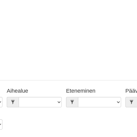
Aihealue
Eteneminen
Pääv