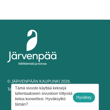
© JÄRVENPÄÄN KAUPUNKI 2026.
Tämä sivusto käyttää keksejä
Tekninen toteutus
Forward Forever Oy.
tallentaakseen sivustoon liittyvää
Sivun alkuun
Saavutettavuus
Tietosuoja
Hyväksy
tietoa koneellesi. Hyväksytkö
Sivukartta
tämän?