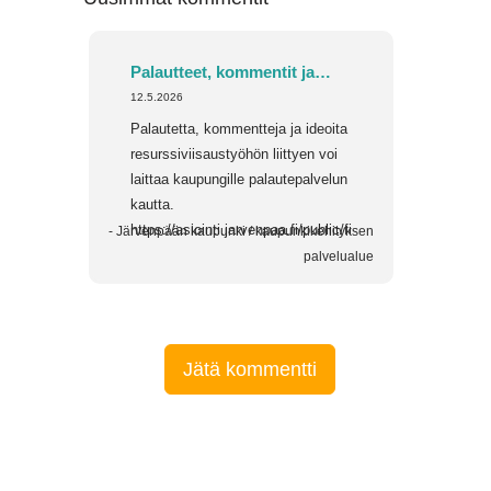
Palautteet, kommentit ja
12.5.2026
ideat
Palautetta, kommentteja ja ideoita
resurssiviisaustyöhön liittyen voi
laittaa kaupungille palautepalvelun
kautta.
https://asiointi.jarvenpaa.fi/public/fi
- Järvenpään kaupunki / kaupunkikehityksen
palvelualue
Jätä kommentti