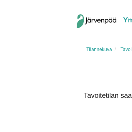
Ym
Tilannekuva
Tavoit
Tavoitetilan saa