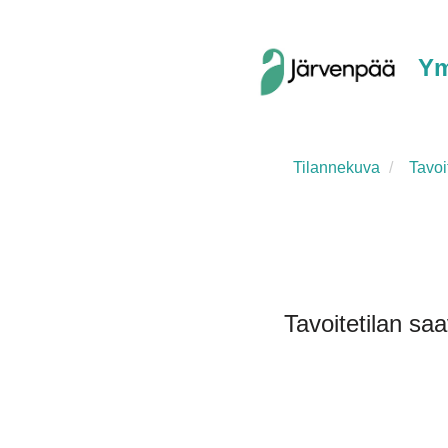
Ym
Tilannekuva
Tavoit
Tavoitetilan saa