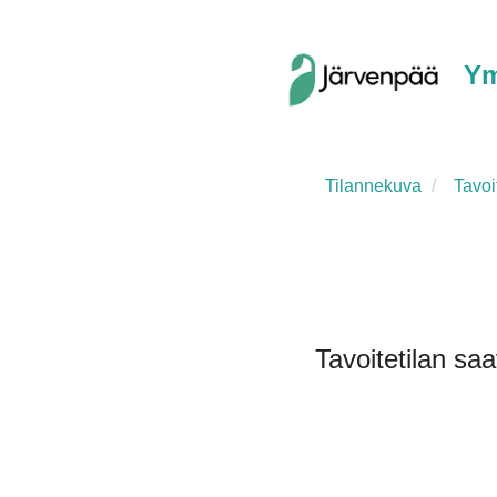
Ym
Tilannekuva
Tavoit
Tavoitetilan saa