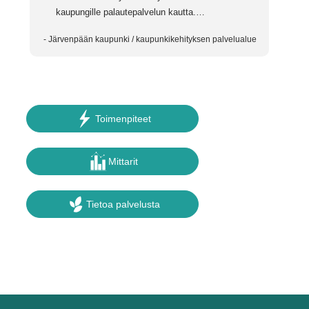
kaupungille palautepalvelun kautta.
https://asiointi.jarvenpaa.fi/public/fi
- Järvenpään kaupunki / kaupunkikehityksen palvelualue
Toimenpiteet
Mittarit
Tietoa palvelusta