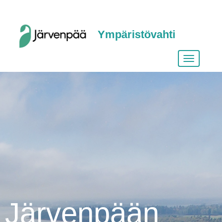
Ympäristövahti
Vaihda
siirtymist
Järvenpään